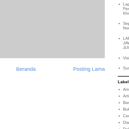
La
Pe
Kh
Sep
Non
LA
JA
JU
Vis
Su
Beranda
Posting Lama
Label
Am
Art
Ba
Buk
Cer
Dia