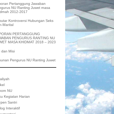
poran Pertanggung Jawaban
ngurus NU Ranting Juwet masa
idmah 2012-2017
utar Kontroversi Hubungan Seks
-Marital
PORAN PERTANGGUNG
WABAN PENGURUS RANTING NU
WET MASA KHIDMAT 2018 – 2023
i dan Misi
sunan Pengurus NU Ranting Juwet
aliyah
ikel
nom NU
u Kegiatan Harian
pen Santri
log Interaktif