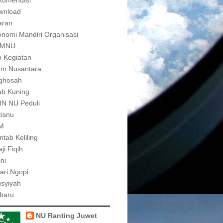
kumentasi
wnload
aran
nomi Mandiri Organisasi
MNU
o Kegiatan
am Nusantara
ighosah
ab Kuning
IN NU Peduli
isnu
M
tab Keliling
ji Fiqih
ni
ari Ngopi
syiyah
baru
NU Ranting Juwet