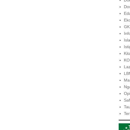
Do
Do
Ed
Eko
GK
Inf
Isl
Ist
Kit
KO
Laz
LB
Man
Nga
Opi
Saf
Tau
Ter