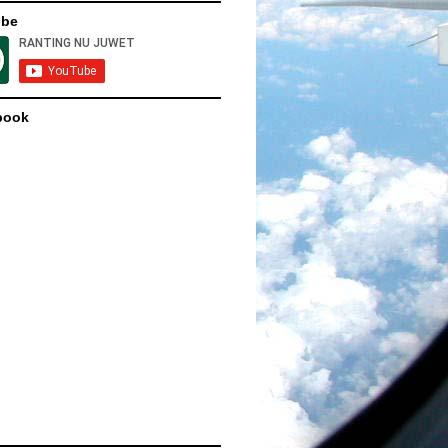
ube
book