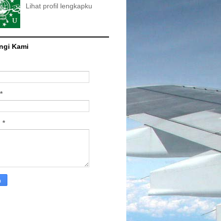
Lihat profil lengkapku
ngi Kami
*
n
*