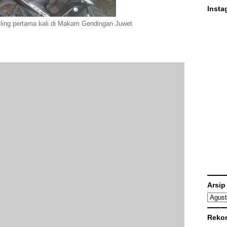
Insta
iling pertama kali di Makam Gendingan Juwet
Arsip
Reko