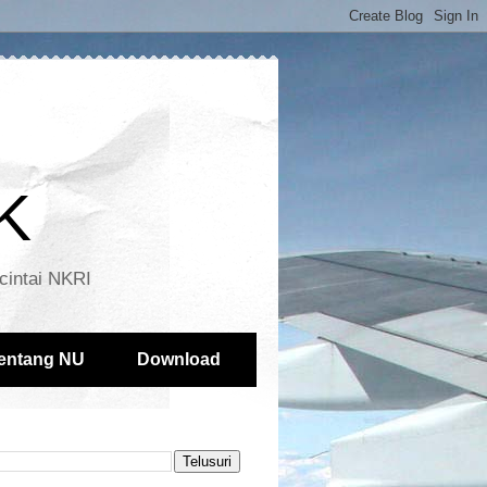
K
cintai NKRI
entang NU
Download