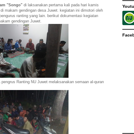
 Jam "Songo"
di laksanakan pertama kali pada hari kamis
Yout
di makam gendingan desa Juwet. kegiatan ini dimotori oleh
ngurus ranting yang lain. berikut dokumentasi kegiatan
 makam gendingan Juwet.
Face
 pengrus Ranting NU Juwet melaksanakan semaan al-quran