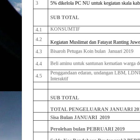
3
5% dikelola PC NU untuk kegiatan skala ka
SUB
TOTAL
KONSUMTIF
4.1
4.2
Kegiatan Muslimat dan Fatayat Ranting Juwe
Bisaroh Petugas Koin bulan
Januari 2019
4.
3
Beli aminu untuk santunan kematian warga d
4.4
Penggandaan
edaran,
undangan LBM
,
LDNU 
4.5
Interaktif
SUB
TOTAL
TOTAL PENGELUARAN
JANUARI 20
Sisa Bulan
JANUARI
2019
Perolehan bulan
PEBRUARI 2019