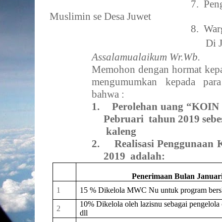
7.
Pen
Muslimin se Desa Juwet
8.
War
Di 
Assalamualaikum Wr.Wb.
Memohon dengan hormat kepad
mengumumkan kepada para
bahwa :
1.
Perolehan uang “KOIN 
Pebruari
tahun 201
9
sebe
kaleng
2.
Realisasi Penggunaan 
201
9
adalah:
Penerimaan Bulan
Januar
1
15 % Dikelola MWC Nu untuk program bers
10% Dikelola oleh lazisnu sebagai pengelola o
2
dll