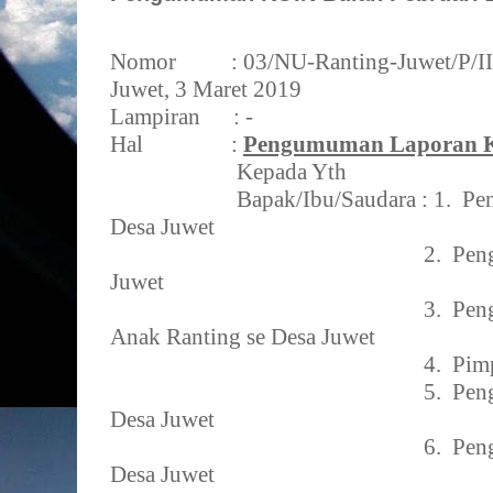
Nomor
:
03
/NU-Ranting-Juwet/P/
II
Juwet,
3 Maret 2019
Lampiran
: -
Hal
:
Pengumuman Laporan K
Kepada Yth
Bapak/Ibu/Saudara : 1.
Pen
Desa Juwet
2.
Pen
Juwet
3.
Pen
Anak Ranting se Desa Juwet
4.
Pim
5.
Peng
Desa Juwet
6.
Peng
Desa Juwet