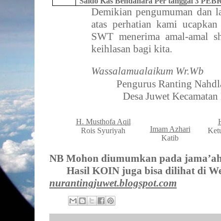
Saldo Kas Bendahara Per tanggal
3 PEB
Demikian pengumuman dan l
atas perhatian kami ucapkan
SWT menerima amal-amal sh
keihlasan bagi kita.
Wassalamualaikum Wr.Wb
Pengurus Ranting Nahdl
Desa Juwet Kecamatan
H. Musthofa Aqil
Imam Azhari
Rois Syuriyah
Ket
Katib
NB Mohon diumumkan pada jama’ah
Hasil KOIN juga bisa dilihat di We
nurantingjuwet.blogspot.com