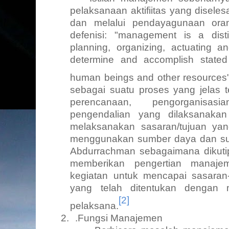
pelaksanaan aktifiitas yang disele
dan melalui pendayagunaan ora
defenisi:
"management is a disti
planning, organizing, actuating an
determine and accomplish stated
human beings and other resources
sebagai
suatu proses
yang jelas t
perencanaan, pengorganisas
pengendalian yang dilaksanaka
melaksanakan sasaran/tujuan yan
menggunakan sumber daya dan sumb
Abdurrachman sebagaimana dikutip
memberikan pengertian manaje
kegiatan untuk mencapai sasaran
yang telah ditentukan dengan 
[2]
pelaksana.
2.
.
Fungsi Manajemen