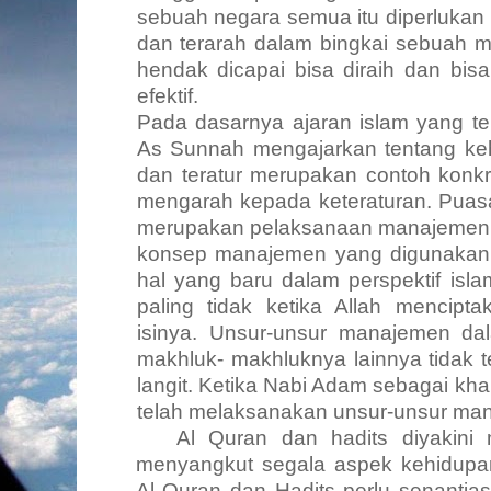
sebuah negara semua itu diperlukan 
dan terarah dalam bingkai sebuah 
hendak dicapai bisa diraih dan bisa
efektif.
Pada dasarnya ajaran islam yang te
As Sunnah mengajarkan tentang keh
dan teratur merupakan contoh konk
mengarah kepada keteraturan. Puasa
merupakan pelaksanaan manajemen y
konsep manajemen yang digunakan 
hal yang baru dalam perspektif isl
paling tidak ketika Allah mencipt
isinya. Unsur-unsur manajemen da
makhluk- makhluknya lainnya tidak
langit. Ketika Nabi Adam sebagai kha
telah melaksanakan unsur-unsur man
Al Quran dan hadits diyakini
menyangkut segala aspek kehidupan
Al Quran dan Hadits perlu senantiasa