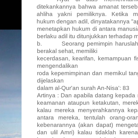
ditekankannya bahwa amanat terseb
ahliha
yakni pemiliknya. Ketika 
hukum dengan adil, dinyatakannya "a
menetapkan hukum di antara manusia"
berlaku adil itu ditunjukkan terhadap
b.
Seorang pemimpin haruslah
berakal sehat, memiliki
kecerdasan, kearifan, kemampuan fi
mengendalikan
roda kepemimpinan dan memikul ta
dijelaskan
dalam al-Qur'an surah An-Nisa': 83
Artinya : Dan apabila datang kepada 
keamanan ataupun ketakutan, merek
kalau mereka menyerahkannya kepa
antara mereka, tentulah orang-or
kebenarannya (akan dapat) mengeta
dan ulil Amri) kalau tidaklah karen