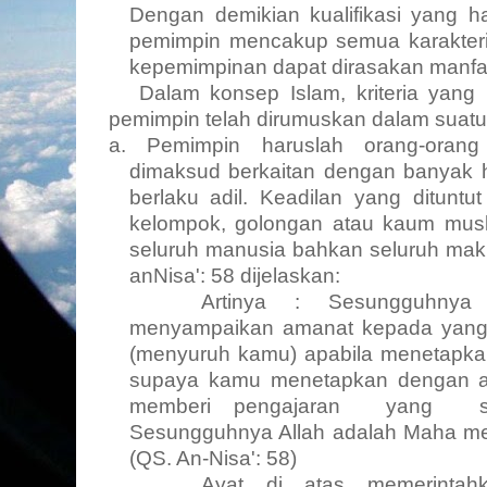
Dengan demikian kualifikasi yang h
pemimpin mencakup semua karakter
kepemimpinan dapat dirasakan manfaat
Dalam konsep Islam, kriteria yang 
pemimpin telah dirumuskan dalam suatu
a. Pemimpin haruslah orang-ora
dimaksud berkaitan dengan banyak ha
berlaku adil. Keadilan yang dituntu
kelompok, golongan atau kaum musli
seluruh manusia bahkan seluruh makh
an­Nisa':
58 dijelaskan:
Artinya : Sesungguhny
menyampaikan amanat kepada yang
(menyuruh kamu) apabila menetapka
supaya kamu menetapkan dengan a
memberi pengajaran
yang
Sesungguhnya Allah adalah Maha me
(QS. An-Nisa': 58)
Ayat di atas memerintah