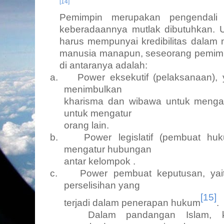
[14]
Pemimpin merupakan pengendali d
keberadaannya mutlak dibutuhkan. 
harus mempunyai kredibilitas dala
manusia manapun, seseorang pemimp
di antaranya adalah:
a.
Power eksekutif (pelaksanaan),
menimbulkan
kharisma dan wibawa untuk menga
untuk mengatur
orang lain.
b.
Power legislatif (pembuat hu
mengatur hubungan
antar kelompok .
c.
Power pembuat keputusan, yai
perselisihan yang
[15]
terjadi dalam penerapan hukum
.
Dalam pandangan Islam, 