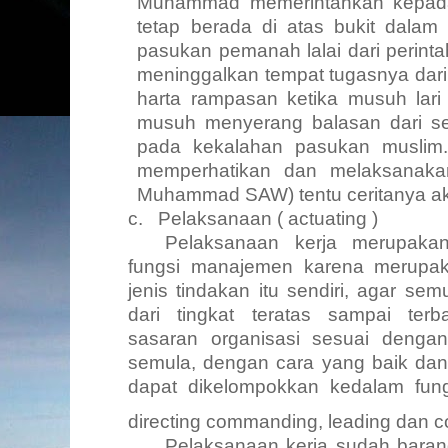
Muhammad memerintahkan kepad
tetap berada di atas bukit dalam
pasukan pemanah lalai dari perint
meninggalkan tempat tugasnya dari
harta rampasan ketika musuh lari 
musuh menyerang balasan dari seb
pada kekalahan pasukan muslim
memperhatikan dan melaksanakan
Muhammad SAW) tentu ceritanya ak
c.
Pelaksanaan (
actuating
)
Pelaksanaan kerja merupaka
fungsi manajemen karena merupa
jenis tindakan itu sendiri, agar s
dari tingkat teratas sampai te
sasaran organisasi sesuai denga
semula, dengan cara yang baik dan 
dapat dikelompokkan kedalam fung
directing commanding, leading
dan
c
Pelaksanaan kerja sudah barang