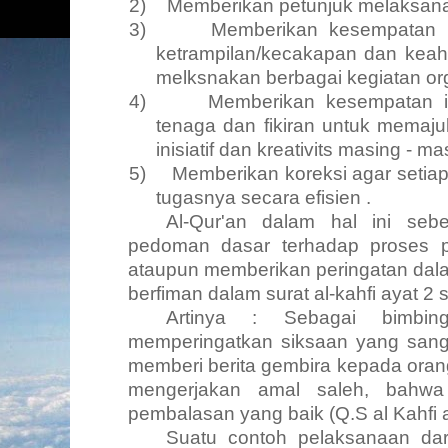
2)
Memberikan petunjuk melaksana
3)
Memberikan kesempatan 
ketrampilan/kecakapan dan keahli
melksnakan berbagai kegiatan org
4)
Memberikan kesempatan 
tenaga dan fikiran untuk memaju
inisiatif dan kreativits masing - ma
5)
Memberikan koreksi agar setia
tugasnya secara efisien .
Al-Qur'an dalam hal ini seb
pedoman dasar terhadap proses 
ataupun memberikan peringatan dalam
berfiman dalam surat al-kahfi ayat 2 s
Artinya : Sebagai bimbin
memperingatkan siksaan yang sangat
memberi berita gembira kepada oran
mengerjakan amal saleh, bahw
pembalasan yang baik
(Q.S
al Kahfi 
Suatu contoh pelaksanaan da