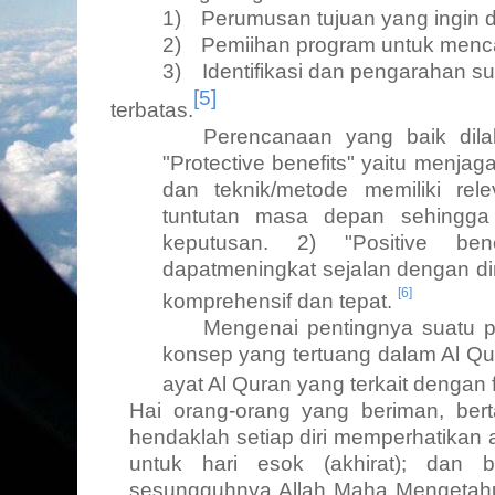
1)
Perumusan tujuan yang ingin d
2)
Pemiihan program untuk mencap
3)
Identifikasi dan pengarahan s
[5]
terbatas.
Perencanaan yang baik dil
"Protective benefits"
yaitu menjaga
dan teknik/metode memiliki rel
tuntutan masa depan sehingga
keputusan.
2) "Positive ben
dapatmeningkat sejalan dengan d
[6]
komprehensif dan tepat.
Mengenai pentingnya suatu 
konsep yang tertuang dalam Al
Qu
ayat Al
Quran
yang terkait dengan
Hai
orang-orang yang beriman, ber
hendaklah setiap diri memperhatikan 
untuk hari esok (akhirat); dan b
sesungguhnya Allah Maha Mengetahu