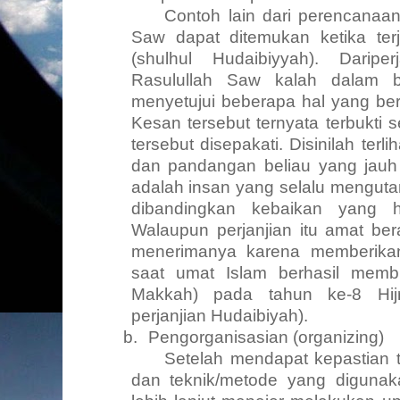
Contoh lain dari perencanaan
Saw dapat ditemukan ketika terj
(shulhul Hudaibiyyah).
Dariper
Rasulullah Saw kalah dalam b
menyetujui beberapa hal yang ber
Kesan tersebut ternyata terbukti s
tersebut disepakati. Disinilah terl
dan pandangan beliau yang jauh
adalah insan yang selalu mengut
dibandingkan kebaikan yang h
Walaupun perjanjian itu amat ber
menerimanya karena memberika
saat umat Islam berhasil me
Makkah)
pada tahun ke-8 Hij
perjanjian Hudaibiyah).
b.
Pengorganisasian
(organizing)
Setelah mendapat kepastian 
dan teknik/metode yang digunak