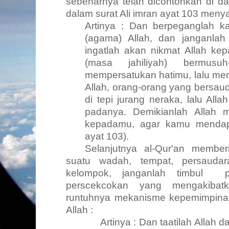
sebenarnya telah dicontohkan di d
dalam surat Ali imran ayat
103
menya
Artinya : Dan berpeganglah 
(agama) Allah, dan janganlah
ingatlah akan nikmat Allah ke
(masa jahiliyah) bermusu
mempersatukan hatimu, lalu men
Allah, orang-orang yang bersau
di tepi jurang neraka, lalu Al
padanya. Demikianlah Allah 
kepadamu, agar kamu mendapa
ayat 103).
Selanjutnya al-Qur'an membe
suatu wadah, tempat, persaudara
kelompok, janganlah timbul
perscekcokan yang mengakibat
runtuhnya mekanisme kepemimpinan
Allah :
Artinya : Dan taatilah Allah