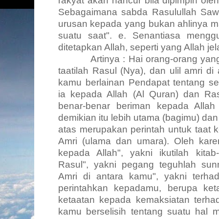
rakyat akan hancur bila dipimpin ole
Sebagaimana sabda Rasulullah Sa
urusan kepada yang bukan ahlinya m
suatu saat".
e. Senantiasa mengg
ditetapkan Allah, seperti yang Allah j
Artinya : Hai orang-orang yang
taatilah Rasul (Nya), dan ulil amri d
kamu berlainan Pendapat tentang se
ia kepada Allah (Al Quran) dan Ras
benar-benar beriman kepada Allah
demikian itu lebih utama (bagimu) dan
atas merupakan perintah untuk taat k
Amri (ulama dan umara). Oleh karen
kepada Allah", yakni ikutilah kita
Rasul", yakni pegang teguhlah su
Amri di antara kamu", yakni terh
perintahkan kepadamu, berupa ket
ketaatan kepada kemaksiatan terha
kamu berselisih tentang suatu hal 