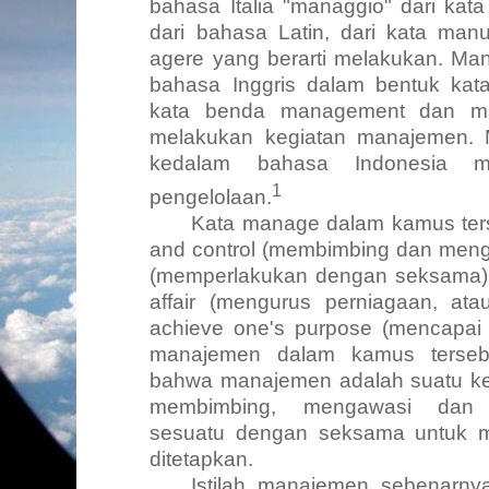
bahasa Italia
"managgio"
dari kat
dari bahasa Latin, dari kata
man
agere
yang berarti melakukan.
Ma
bahasa Inggris dalam bentuk kat
kata benda
management
dan
m
melakukan kegiatan manajemen.
kedalam bahasa Indonesia m
1
pengelolaan.
Kata
manage
dalam kamus ters
and control
(membimbing
dan
meng
(memperlakukan dengan seksama);
affair
(mengurus perniagaan, ata
achieve one's purpose
(mencapai 
manajemen dalam kamus terseb
bahwa manajemen adalah suatu k
membimbing, mengawasi dan 
sesuatu dengan seksama untuk m
ditetapkan.
Istilah manajemen sebenarn