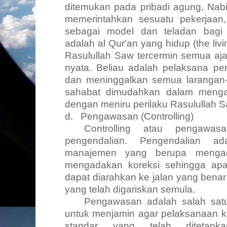
ditemukan pada pribadi agung, Nab
memerintahkan sesuatu pekerjaan, 
sebagai model dan teladan bagi
adalah al
Qur'an
yang hidup
(the liv
Rasulullah Saw tercermin semua aja
nyata. Beliau adalah pelaksana pe
dan meninggalkan semua larangan-N
sahabat dimudahkan dalam mengam
dengan meniru perilaku Rasulullah S
d.
Pengawasan
(Controlling)
Controlling
atau pengawasa
pengendalian. Pengendalian ad
manajemen yang berupa menga
mengadakan koreksi sehingga ap
dapat diarahkan ke jalan yang bena
yang telah digariskan semula.
Pengawasan adalah salah sat
untuk menjamin agar pelaksanaan ke
standar yang telah ditetapk