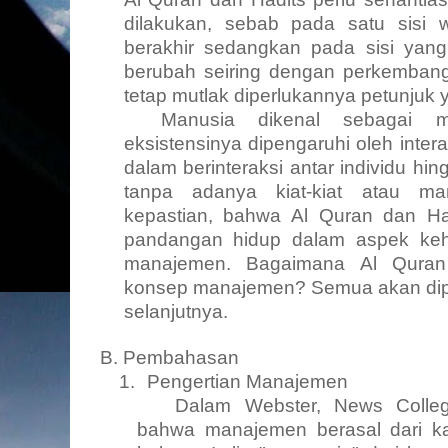
dilakukan, sebab pada satu sisi 
berakhir sedangkan pada sisi yang
berubah seiring dengan perkemban
tetap mutlak diperlukannya petunjuk 
Manusia dikenal sebagai ma
eksistensinya dipengaruhi oleh inter
dalam berinteraksi antar individu hin
tanpa adanya kiat-kiat atau m
kepastian, bahwa Al Quran dan Had
pandangan hidup dalam aspek kehi
manajemen. Bagaimana Al Qura
konsep manajemen? Semua akan dip
selanjutnya.
B. Pembahasan
1.
Pengertian Manajemen
Dalam
Webster,
News Colle
bahwa manajemen berasal dari k