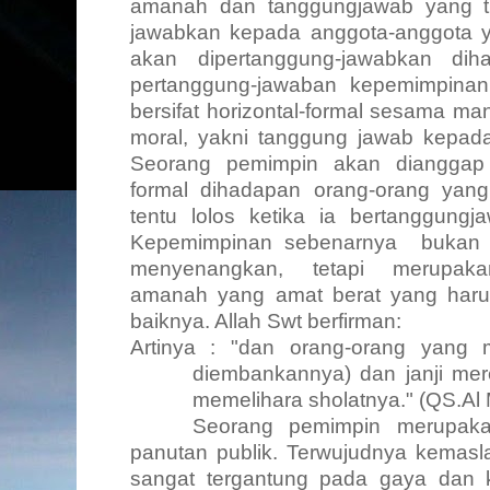
amanah dan tanggungjawab yang ti
jawabkan kepada anggota-anggota ya
akan dipertanggung-jawabkan dih
pertanggung-jawaban kepemimpinan
bersifat horizontal-formal sesama manus
moral, yakni tanggung jawab kepada 
Seorang pemimpin akan dianggap 
formal dihadapan orang-orang yang
tentu lolos ketika ia bertanggung
Kepemimpinan sebenarnya
bukan
menyenangkan,
tetapi
merupaka
amanah yang amat berat yang haru
baiknya. Allah Swt berfirman:
Artinya : "dan orang-orang yang
diembankannya) dan janji mer
memelihara sholatnya."
(QS.Al
Seorang pemimpin merupakan 
panutan publik. Terwujudnya kemasl
sangat tergantung pada gaya dan k