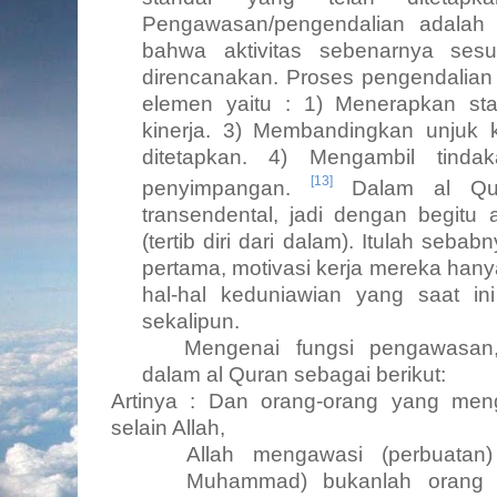
Pengawasan/pengendalian adalah
bahwa aktivitas sebenarnya sesu
direncanakan. Proses pengendalian
elemen yaitu
: 1)
Menerapkan sta
kinerja.
3)
Membandingkan unjuk k
ditetapkan. 4) Mengambil tindaka
[13]
penyimpangan.
Dalam al
Q
transendental, jadi dengan begit
(tertib diri dari dalam). Itulah seba
pertama, motivasi kerja mereka hany
hal-hal keduniawian yang saat ini
sekalipun.
Mengenai fungsi pengawasan
dalam al Quran sebagai berikut:
Artinya
:
Dan orang-orang yang meng
selain Allah,
Allah mengawasi (perbuata
Muhammad) bukanlah orang 