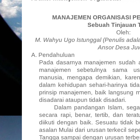
MANAJEMEN
ORGANISASI
PE
Sebuah Tinjauan T
Oleh:
M. Wahyu Ugo Istunggal (Penulis adal
Ansor Desa Ju
A. Pendahuluan
Pada dasarnya manajemen sudah ad
manajemen sebetulnya sama us
manusia, mengapa demikian, kare
dalam kehidupan sehari-harinya tidak
prinsip manajemen, baik langsung m
disadarai ataupun tidak disadari.
Dalam pandangan Islam, segal
secara rapi, benar, tertib, dan tera
diikuti dengan baik. Sesuatu tidak b
asalan Mulai dari urusan terkecil se
Tangga sampai dengan urusan terbes