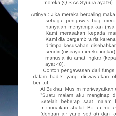
mereka (Q.S As Syuura ayat:6).
Artinya : Jika mereka berpaling mak
sebagai pengawas bagi merek
hanyalah menyampaikan (risal
Kami merasakan kepada man
Kami dia bergembira ria karena
ditimpa kesusahan disebabka
sendiri (niscaya mereka ingka
manusia itu amat ingkar (kep
ayat 48).
Contoh pengawasan dari fungsi
dalam hadits yang diriwayatkan 
berikut:
Al Bukhari Muslim meriwayatkan d
"Suatu malam aku menginap di
Setelah beberap saat malam 
menunaikan shalat. Beliau mela
(dengan air yang sedikit) dan 