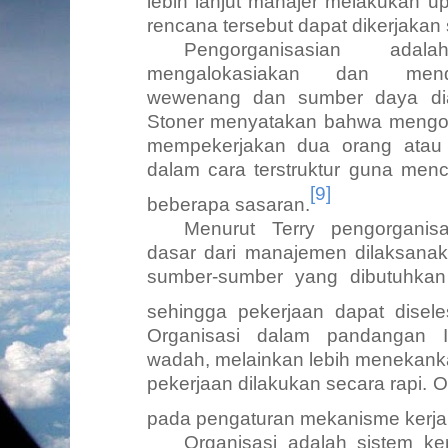
lebih lanjut manajer melakukan u
rencana tersebut dapat dikerjakan
Pengorganisasian ada
mengalokasiakan dan mendis
wewenang dan sumber daya dian
Stoner menyatakan bahwa mengor
mempekerjakan dua orang atau 
dalam cara terstruktur guna menc
[9]
beberapa sasaran.
Menurut Terry pengorganis
dasar dari manajemen dilaksanak
sumber-sumber yang dibutuhkan
sehingga pekerjaan dapat disel
Organisasi dalam pandangan 
wadah, melainkan lebih menekan
pekerjaan dilakukan secara rapi. 
pada pengaturan mekanisme kerja
Organisasi adalah sistem k