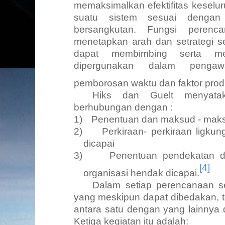
memaksimalkan efektifitas keselu
suatu sistem sesuai dengan 
bersangkutan. Fungsi perenc
menetapkan arah dan setrategi ser
dapat membimbing serta m
dipergunakan dalam penga
pemborosan waktu dan faktor prod
Hiks dan Guelt menyata
berhubungan dengan
:
1)
Penentuan dan maksud
-
maks
2)
Perkiraan- perkiraan ligku
dicapai
3)
Penentuan pendekatan 
[4]
organisasi hendak dicapai.
Dalam setiap perencanaan sel
yang meskipun dapat dibedakan, te
antara satu dengan yang lainnya
Ketiga kegiatan itu adalah: