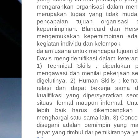
mengarahkan organisasi dalam menc
merupakan tugas yang tidak muda
pencapaian tujuan organisasi d
kepemimpinan. Blancard dan Hers
mengemukakan kepemimpinan ada
kegiatan individu dan kelompok
dalam usaha untuk mencapai tujuan dal
Davis mengidentifikasi dalam ketera
1)
Technical Skills
; diperlukan
mengawasi dan menilai pekerjaan s
digelutinya. 2)
Human Skills
; kem
relasi dan dapat bekerja sama d
kualifikasi yang dipersyaratkan s
situasi formal maupun informal. U
lebih baik harus dikembangkan 
menghargai satu sama lain. 3)
Concep
disegani adalah pemimpin yang m
tepat yang timbul daripemikirannya y