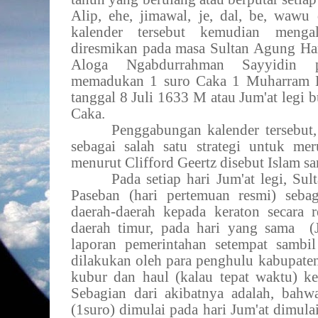
Alip, ehe, jimawal, je, dal, be, wawu
kalender tersebut kemudian meng
diresmikan pada masa Sultan Agung H
Aloga Ngabdurrahman Sayyidin pa
memadukan 1 suro Caka 1 Muharram Hi
tanggal 8 Juli 1633 M atau Jum'at legi 
Caka.
Penggabungan kalender tersebut,
sebagai salah satu strategi untuk m
menurut Clifford Geertz disebut Islam sa
Pada setiap hari Jum'at legi, S
Paseban (hari pertemuan resmi) seba
daerah-daerah kepada keraton secara r
daerah timur, pada hari yang sama
(
laporan pemerintahan setempat sambi
dilakukan oleh para penghulu kabupaten
kubur dan haul (kalau tepat waktu) 
Sebagian dari akibatnya adalah, bah
(1suro) dimulai pada hari Jum'at dimulai