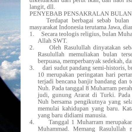
dikeluarkan dari perut ikan, dan nabi Is
langit, dll.
PENYEBAB PENSAKRALAN BULA
Terdapat berbagai sebab bulan 
masyarakat Indonesia terutama Jawa, dia
1.
Secara teologis religius, bulan Mu
Allah SWT.
2.
Oleh Rasulullah dinyatakan seb
Rasulullah memuliakan bulan ter
berpuasa, memperbanyak sedekah, da
3.
dari sudut pandang semi-historis,
10 merupakan peringatan hari pertam
terjadi bencana banjir bandang dan 
Nuh. Pada tanggal 8 Muharram perah
judi, gunung Ararat di Turki. Pad
Nuh bersama pengikutnya yang sela
memulai kahidupan yang baru. Kata 
yang baru didiami manusia.
4.
Tanggal 1 Muharram merupakan 
Muhammad. Memang Rasulullah me