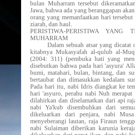
bulan Muharram tersebut dikeramatka
Jawa, bahwa ada yang beranggapan akan
orang yang memanfaatkan hari tersebut 
ziarah, dan haul.
PERISTIWA-PERISTIWA YANG 
MUHARRAM
Dalam sebuah atsar yang dicatat
kitabnya Mukasyafah al-qulub al-Muq
(2004: 311) (pembuka hati yang mend
disebutkan bahwa pada hari 'asyura' Alla
bumi, matahari, bulan, bintang, dan s
bertaubat dan dimasukkan kedalam surg
Pada hari itu, nabi Idris diangkat ke te
hari 'asyuro, perahu nabi Nuh merapat 
dilahirkan dan diselamatkan dari api ra
nabi Ya'kub disembuhkan dari semua
dikeluarkan dari penjara, nabi Mus
menyeberangi lautan, raja Firaun tengg
nabi Sulaiman diberikan karunia keraj