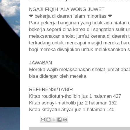
NGAJI FIQIH 'ALA WONG JUWET
❤ bekerja di daerah islam minoritas ❤
Para pekerja bangunan yang tidak ada niatan u
bekerja seperti cina karea dll sangatlah sulit
melaksanakan sholat jum'at kerena di daerah t
terkadang untuk mencapai masjid mereka haru
bagi mereka diwajibkan untuk melaksanakan sh
JAWABAN
Mereka wajib melaksanakan sholat jum'at apabi
bisa didengar oleh mereka
REFERENSI/TA'BIR
Kitab roudlotuth-tholibin juz 1 halaman 427
Kitab asnayl-matholib juz 2 halaman 152
Kitab kifayatul ahyar juz 1 halaman 140