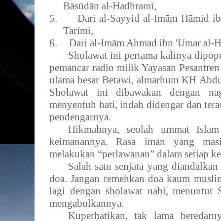
Bāsūdān al-Hadhramī,
5.
Dari al-Sayyid al-Imām Hāmid ib
Tarīmī,
6.
Dari al-Imām Ahmad ibn 'Umar al-
Sholawat ini pertama kalinya dipop
pemancar radio milik Yayasan Pesantren
ulama besar Betawi, almarhum KH Abdul
Sholawat ini dibawakan dengan na
menyentuh hati, indah didengar dan tera
pendengarnya.
Hikmahnya, seolah ummat Islam 
keimanannya. Rasa iman yang mas
melakukan “perlawanan” dalam setiap ke
Salah satu senjata yang diandalka
doa. Jangan remehkan doa kaum muslim
lagi dengan sholawat nabi, menuntut 
mengabulkannya.
Kuperhatikan, tak lama beredarn