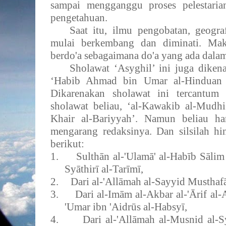
sampai mengganggu proses pelestari
pengetahuan.
Saat itu, ilmu pengobatan, geograf
mulai berkembang dan diminati. Mak
berdo'a sebagaimana do'a yang ada dalam
Sholawat ‘Asyghil’ ini juga diken
‘Habib Ahmad bin Umar al-Hinduan 
Dikarenakan sholawat ini tercantum
sholawat beliau, ‘al-Kawakib al-Mudhi
Khair al-Bariyyah’. Namun beliau h
mengarang redaksinya. Dan silsilah hi
berikut:
1.
Sulthān al-'Ulamā' al-Habīb Sālim
Syāthirī al-Tarīmī,
2.
Dari al-'Allāmah al-Sayyid Mustha
3.
Dari al-Imām al-Akbar al-'Ārif al-
'Umar ibn 'Aidrūs al-Habsyī,
4.
Dari al-'Allāmah al-Musnid al-