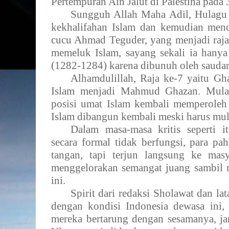
Pertempuran Ain Jalut di Palestina pada
Sungguh Allah Maha Adil, Hulag
kekhalifahan Islam dan kemudian mendi
cucu Ahmad Teguder, yang menjadi raja k
memeluk Islam, sayang sekali ia hanya
(1282-1284) karena dibunuh oleh sauda
Alhamdulillah, Raja ke-7 yaitu G
Islam menjadi Mahmud Ghazan. Mulai
posisi umat Islam kembali memperoleh 
Islam dibangun kembali meski harus mulai
Dalam masa-masa kritis seperti it
secara formal tidak berfungsi, para pa
tangan, tapi terjun langsung ke masy
menggelorakan semangat juang sambil
ini.
Spirit dari redaksi Sholawat dan la
dengan kondisi Indonesia dewasa ini, 
mereka bertarung dengan sesamanya, j