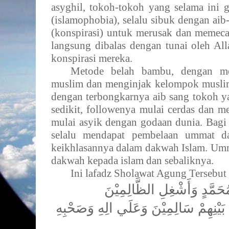
asyghil, tokoh-tokoh yang selama ini 
(islamophobia), selalu sibuk dengan ai
(konspirasi) untuk merusak dan memec
langsung dibalas dengan tunai oleh Al
konspirasi mereka.
Metode belah bambu, dengan me
muslim dan menginjak kelompok muslim 
dengan terbongkarnya aib sang tokoh y
sedikit, followenya mulai cerdas dan 
mulai asyik dengan godaan dunia. Bagi
selalu mendapat pembelaan ummat d
keikhlasannya dalam dakwah Islam. Um
dakwah kepada islam dan sebaliknya.
Ini lafadz Sholawat Agung Tersebut
ُحَمَّدٍ وَأَشْغِلِ الظَّالِمِيْنَ
 بَيْنِهِمْ سَالِمِيْنَ وَعَلَي الِهِ وَصَحْبِهِ