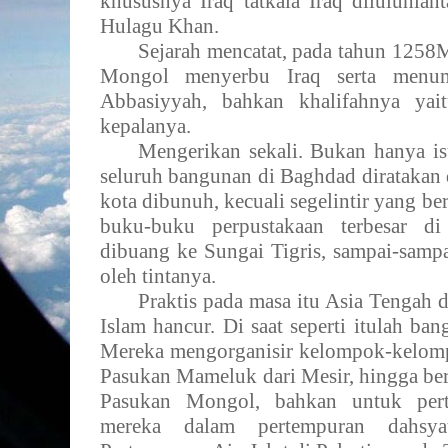
khususnya Iraq tatkala Iraq diluluhla
Hulagu Khan.
Sejarah mencatat, pada tahun 1258M,
Mongol menyerbu Iraq serta menu
Abbasiyyah, bahkan khalifahnya yai
kepalanya.
Mengerikan sekali. Bukan hanya is
seluruh bangunan di Baghdad diratakan 
kota dibunuh, kecuali segelintir yang be
buku-buku perpustakaan terbesar d
dibuang ke Sungai Tigris, sampai-sampa
oleh tintanya.
Praktis pada masa itu Asia Tengah 
Islam hancur. Di saat seperti itulah ba
Mereka mengorganisir kelompok-kelom
Pasukan Mameluk dari Mesir, hingga be
Pasukan Mongol, bahkan untuk pert
mereka dalam pertempuran dahsya